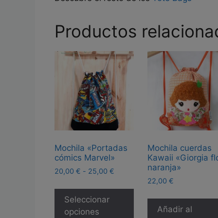
Productos relaciona
Mochila «Portadas
Mochila cuerdas
cómics Marvel»
Kawaii «Giorgia fl
naranja»
Rango
20,00
€
-
25,00
€
de
22,00
€
Este
precios:
producto
Seleccionar
desde
Añadir al
tiene
opciones
20,00 €