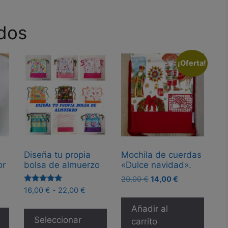
dos
¡Oferta!
Diseña tu propia
Mochila de cuerdas
or
bolsa de almuerzo
«Dulce navidad».
El
El
20,00
€
14,00
€
Valorado
precio
precio
Rango
16,00
€
-
22,00
€
con
original
actual
de
5.00
Este
Añadir al
de 5
era:
es:
precios:
producto
Seleccionar
carrito
20,00 €.
14,00 €.
desde