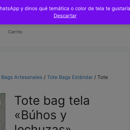
WhatsApp y dinos qué temática o color de tela te gustar
Tienda
Hazlo tu mismo / DIY
Blog
Co
Descartar
Carrito
 Bags Artesanales
/
Tote Bags Estándar
/ Tote
Tote bag tela
«Búhos y
lechuzas»