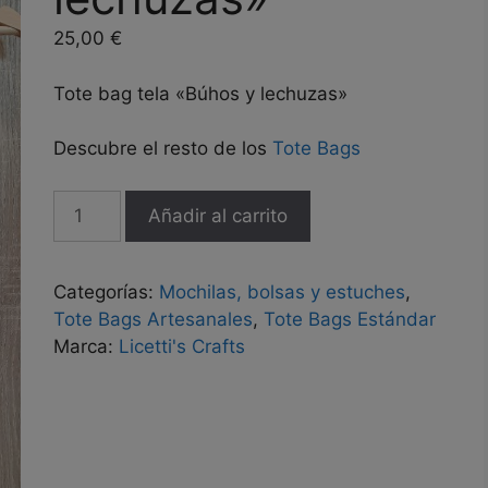
25,00
€
Tote bag tela «Búhos y lechuzas»
Descubre el resto de los
Tote Bags
Tote
Añadir al carrito
bag
tela
"Búhos
Categorías:
Mochilas, bolsas y estuches
,
y
Tote Bags Artesanales
,
Tote Bags Estándar
lechuzas"
Marca:
Licetti's Crafts
cantidad