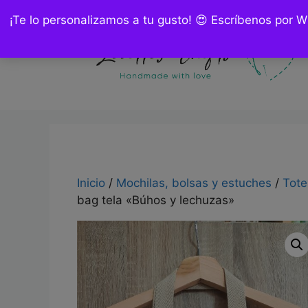
Saltar
¡Te lo personalizamos a tu gusto! 😍 Escríbenos por 
al
contenido
Inicio
/
Mochilas, bolsas y estuches
/
Tote
bag tela «Búhos y lechuzas»