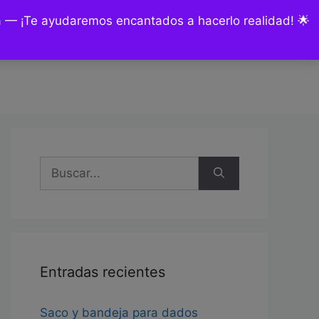
ía — ¡Te ayudaremos encantados a hacerlo realidad! 🌟
nsultas y encargos
Mi cuenta
Buscar:
Entradas recientes
Saco y bandeja para dados