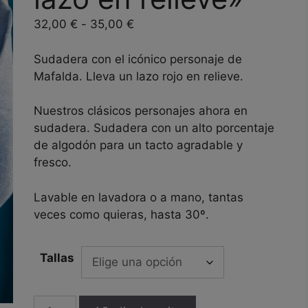
Rango
32,00
€
-
35,00
€
de
precios:
Sudadera con el icónico personaje de
desde
Mafalda. Lleva un lazo rojo en relieve.
32,00 €
hasta
Nuestros clásicos personajes ahora en
35,00 €
sudadera. Sudadera con un alto porcentaje
de algodón para un tacto agradable y
fresco.
Lavable en lavadora o a mano, tantas
veces como quieras, hasta 30º.
Tallas
Sudadera