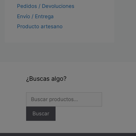
Pedidos / Devoluciones
cto
Envío / Entrega
les
Producto artesano
tes.
nes
en
¿Buscas algo?
a
Buscar
por:
cto
Buscar