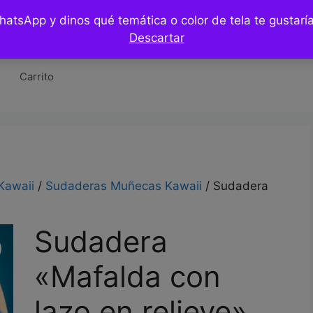
WhatsApp y dinos qué temática o color de tela te gustar
Tienda
Hazlo tu mismo / DIY
Blog
Co
Descartar
Carrito
Kawaii
/
Sudaderas Muñecas Kawaii
/ Sudadera
Sudadera
«Mafalda con
lazo en relieve»