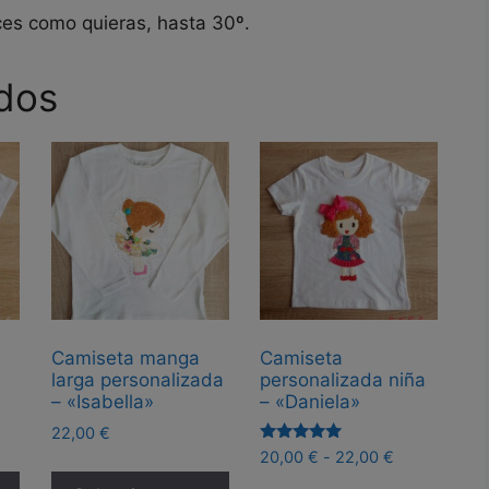
ces como quieras, hasta 30º.
dos
Camiseta manga
Camiseta
larga personalizada
personalizada niña
– «Isabella»
– «Daniela»
ngo
22,00
€
Valorado
Rango
20,00
€
-
22,00
€
Este
Este
con
cios:
de
5.00
Este