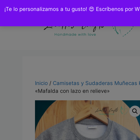
Saltar
¡Te lo personalizamos a tu gusto! 😍 Escríbenos por 
al
contenido
Inicio
/
Camisetas y Sudaderas Muñecas 
«Mafalda con lazo en relieve»