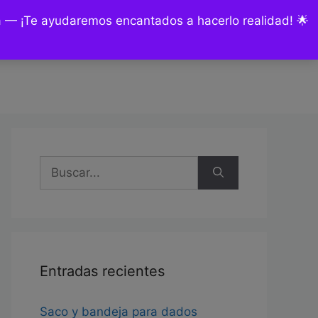
ía — ¡Te ayudaremos encantados a hacerlo realidad! 🌟
nsultas y encargos
Mi cuenta
Buscar:
Entradas recientes
Saco y bandeja para dados