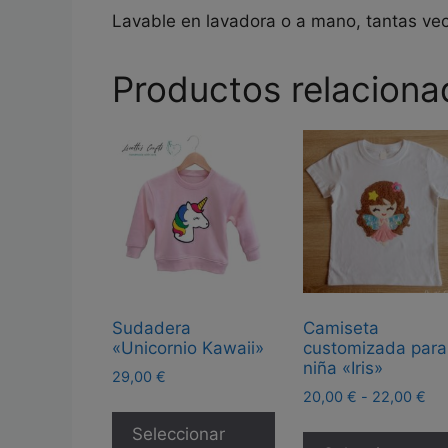
Lavable en lavadora o a mano, tantas ve
Productos relaciona
Sudadera
Camiseta
«Unicornio Kawaii»
customizada para
niña «Iris»
29,00
€
Ra
20,00
€
-
22,00
€
Este
de
producto
Seleccionar
pre