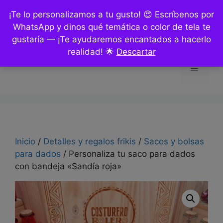
Saltar
¡Te lo personalizamos a tu gusto! 😍 Escríbenos por
al
WhatsApp y dinos qué temática o color de tela te
contenido
gustaría — ¡Te ayudaremos encantados a hacerlo
realidad! 🌟
Descartar
Menú
Inicio
/
Detalles y regalos frikis
/
Sacos y bolsas
para dados
/ Personaliza tu saco para dados
con bandeja «Sandía roja»