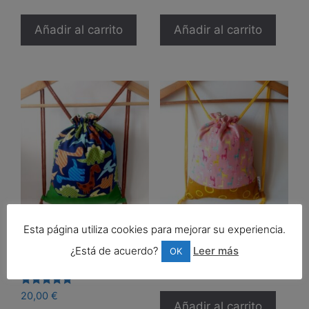
Añadir al carrito
Añadir al carrito
Esta página utiliza cookies para mejorar su experiencia.
Mochila de tela con
Mochila de cuerdas
cordones «Dinosaurios
«Jirafa mini».
¿Está de acuerdo?
Leer más
OK
textu
20,00
€
Valorado
20,00
€
con
Añadir al carrito