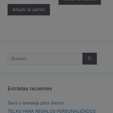
5.00
de 5
Añadir al carrito
Buscar:
Entradas recientes
Saco y bandeja para dados
TELAS PARA REGALOS PERSONALIZADOS