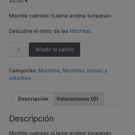
20,00
€
Mochila cuerdas «Llama andina turquesa»
Descubre el resto de las
Mochilas
.
Mochila
Añadir al carrito
cuerdas
"Llama
andina
Categorías:
Mochilas
,
Mochilas, bolsas y
turquesa"
estuches
cantidad
Descripción
Valoraciones (0)
Descripción
Mochila cuerdas «Llama andina turquesa»