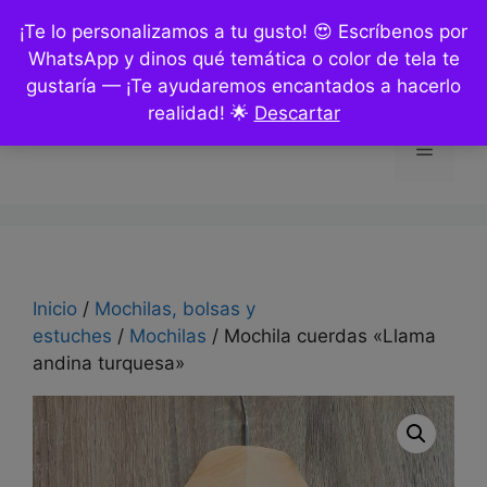
Saltar
¡Te lo personalizamos a tu gusto! 😍 Escríbenos por
al
WhatsApp y dinos qué temática o color de tela te
contenido
gustaría — ¡Te ayudaremos encantados a hacerlo
realidad! 🌟
Descartar
Menú
Inicio
/
Mochilas, bolsas y
estuches
/
Mochilas
/ Mochila cuerdas «Llama
andina turquesa»