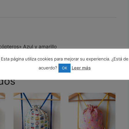
Azul
y
amarillo
cantidad
cópteros» Azul y amarillo
Esta página utiliza cookies para mejorar su experiencia. ¿Está de
acuerdo?
Leer más
OK
dos