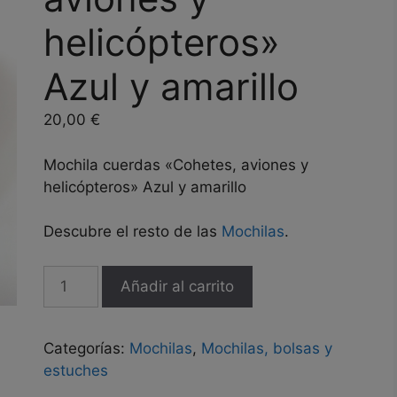
helicópteros»
Azul y amarillo
20,00
€
Mochila cuerdas «Cohetes, aviones y
helicópteros» Azul y amarillo
Descubre el resto de las
Mochilas
.
Mochila
Añadir al carrito
cuerdas
"Cohetes,
aviones
Categorías:
Mochilas
,
Mochilas, bolsas y
y
estuches
helicópteros"