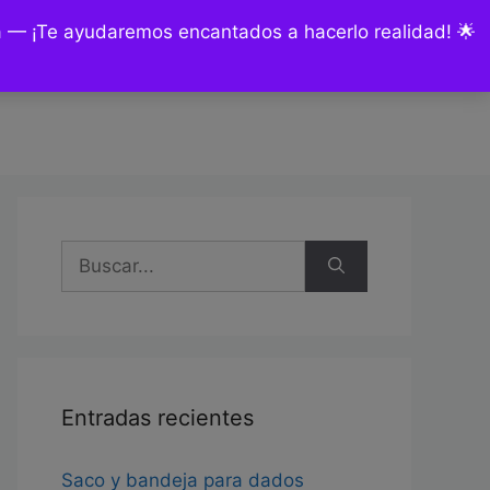
ía — ¡Te ayudaremos encantados a hacerlo realidad! 🌟
nsultas y encargos
Mi cuenta
Buscar:
Entradas recientes
Saco y bandeja para dados