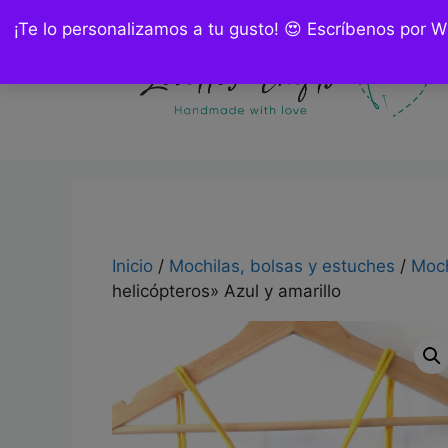
Saltar
¡Te lo personalizamos a tu gusto! 😍 Escríbenos por 
al
contenido
Inicio
/
Mochilas, bolsas y estuches
/
Moch
helicópteros» Azul y amarillo