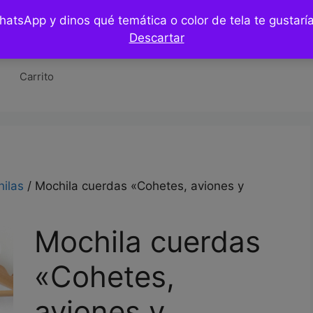
WhatsApp y dinos qué temática o color de tela te gustar
Tienda
Hazlo tu mismo / DIY
Blog
Co
Descartar
Carrito
ilas
/ Mochila cuerdas «Cohetes, aviones y
Mochila cuerdas
«Cohetes,
aviones y