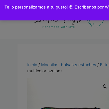
Saltar
¡Te lo personalizamos a tu gusto! 😍 Escríbenos por 
al
contenido
Inicio
/
Mochilas, bolsas y estuches
/
Estu
multicolor azulón»