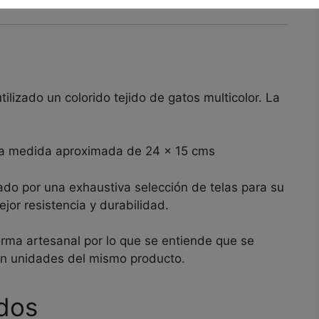
izado un colorido tejido de gatos multicolor. La
una medida aproximada de 24 x 15 cms
ado por una exhaustiva selección de telas para su
jor resistencia y durabilidad.
orma artesanal por lo que se entiende que se
en unidades del mismo producto.
dos