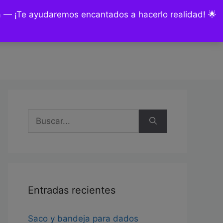
ía — ¡Te ayudaremos encantados a hacerlo realidad! 🌟
nsultas y encargos
Mi cuenta
Buscar:
Entradas recientes
Saco y bandeja para dados