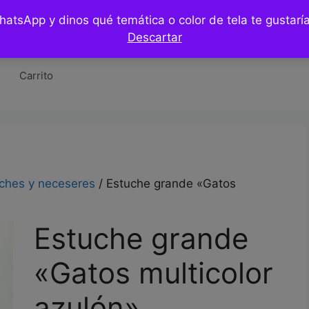
WhatsApp y dinos qué temática o color de tela te gustar
Tienda
Hazlo tu mismo / DIY
Blog
Co
Descartar
Carrito
ches y neceseres
/ Estuche grande «Gatos
Estuche grande
«Gatos multicolor
azulón»