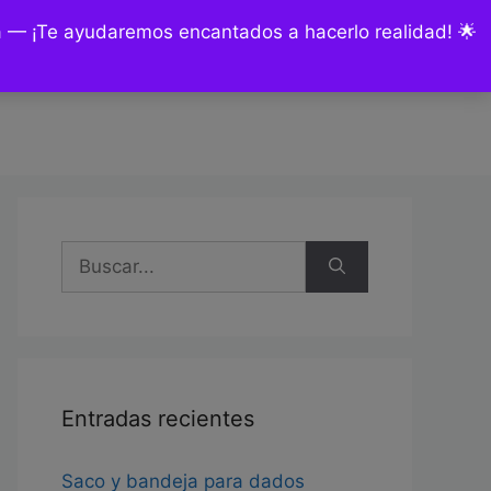
ía — ¡Te ayudaremos encantados a hacerlo realidad! 🌟
nsultas y encargos
Mi cuenta
Buscar:
Entradas recientes
Saco y bandeja para dados