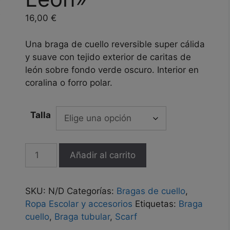
16,00
€
Una braga de cuello reversible super cálida
y suave con tejido exterior de caritas de
león sobre fondo verde oscuro. Interior en
coralina o forro polar.
Talla
Braga
Añadir al carrito
de
cuello
reversible
SKU:
N/D
Categorías:
Bragas de cuello
,
"Carita
Ropa Escolar y accesorios
Etiquetas:
Braga
León"
cuello
,
Braga tubular
,
Scarf
cantidad