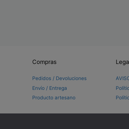
página
de
producto
Compras
Lega
Pedidos / Devoluciones
AVIS
Envío / Entrega
Polít
Producto artesano
Polít