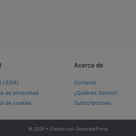
página
página
págin
de
de
de
producto
producto
produ
l
Acerca de
O LEGAL
Contacto
ica de privacidad
¿Quiénes Somos?
ica de cookies
Subscripciones
© 2026
• Creado con
GeneratePress