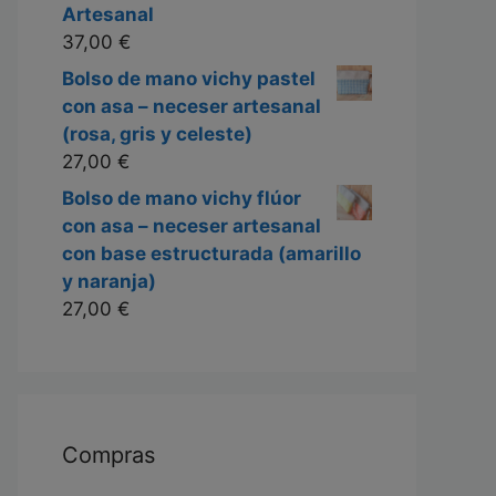
Artesanal
37,00
€
Bolso de mano vichy pastel
con asa – neceser artesanal
(rosa, gris y celeste)
27,00
€
cto
Bolso de mano vichy flúor
con asa – neceser artesanal
les
con base estructurada (amarillo
tes.
y naranja)
27,00
€
nes
en
Compras