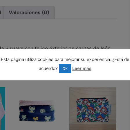
l
Valoraciones (0)
a y suave con tejido exterior de caritas de león
ina o forro polar.
Esta página utiliza cookies para mejorar su experiencia. ¿Está de
acuerdo?
Leer más
OK
dos