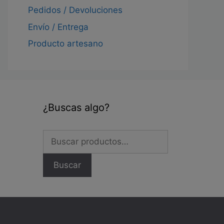
a
Pedidos / Devoluciones
cto
Envío / Entrega
Producto artesano
¿Buscas algo?
Buscar
por:
Buscar