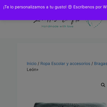
Saltar
¡Te lo personalizamos a tu gusto! 😍 Escríbenos por 
al
contenido
Inicio
/
Ropa Escolar y accesorios
/
Bragas
León»