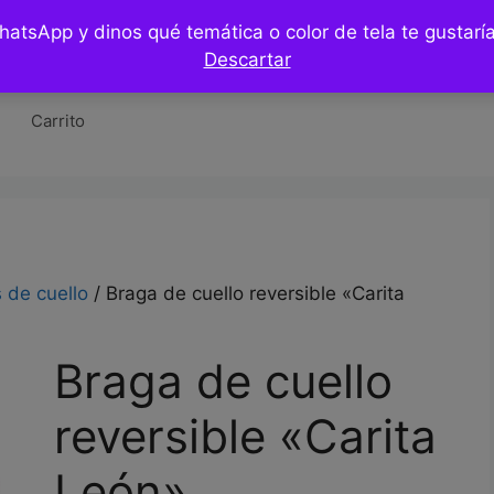
WhatsApp y dinos qué temática o color de tela te gustar
Tienda
Hazlo tu mismo / DIY
Blog
Co
Descartar
Carrito
 de cuello
/ Braga de cuello reversible «Carita
Braga de cuello
reversible «Carita
León»