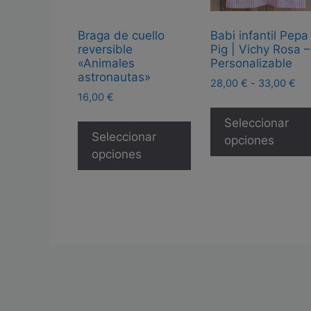
Braga de cuello
Babi infantil Pepa
reversible
Pig | Vichy Rosa –
«Animales
Personalizable
astronautas»
Ra
28,00
€
-
33,00
€
16,00
€
de
pre
Este
Seleccionar
de
producto
Seleccionar
opciones
28
tiene
opciones
ha
múltiples
33
variantes.
Las
opciones
se
pueden
elegir
en
la