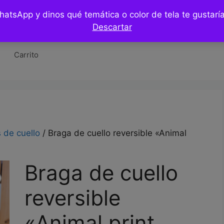
WhatsApp y dinos qué temática o color de tela te gustar
Tienda
Hazlo tu mismo / DIY
Blog
Co
Descartar
Carrito
 de cuello
/ Braga de cuello reversible «Animal
Braga de cuello
reversible
«Animal print