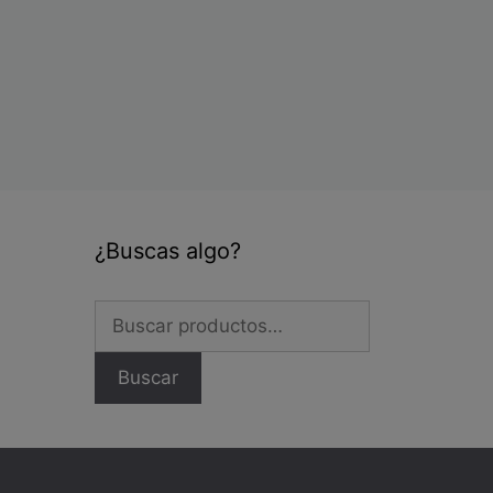
les
tes.
nes
en
¿Buscas algo?
a
Buscar
por:
cto
Buscar