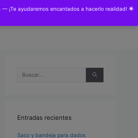
ía — ¡Te ayudaremos encantados a hacerlo realidad! 🌟
nsultas y encargos
Mi cuenta
Buscar:
Entradas recientes
Saco y bandeja para dados