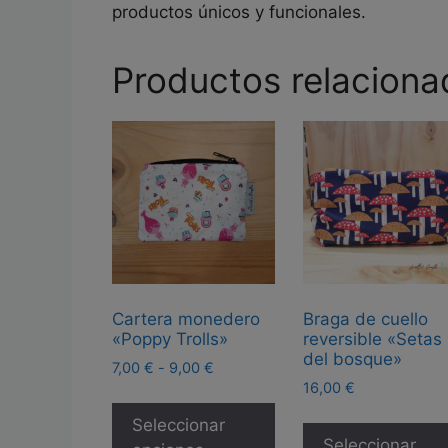
productos únicos y funcionales.
Productos relaciona
Cartera monedero
Braga de cuello
«Poppy Trolls»
reversible «Setas
del bosque»
Rango
7,00
€
-
9,00
€
de
16,00
€
Este
precios:
producto
Seleccionar
desde
Seleccionar
tiene