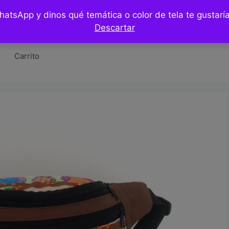
WhatsApp y dinos qué temática o color de tela te gustar
Tienda
Hazlo tu mismo / DIY
Blog
Co
Descartar
Carrito