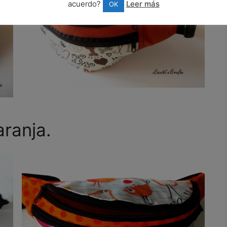
acuerdo?
Leer más
OK
aranja.