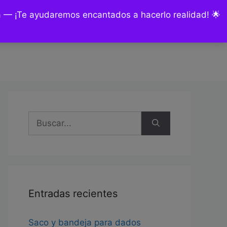
ía — ¡Te ayudaremos encantados a hacerlo realidad! 🌟
nsultas y encargos
Mi cuenta
Buscar:
Entradas recientes
Saco y bandeja para dados