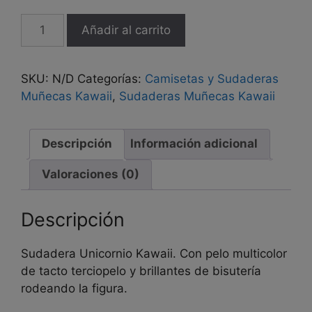
Sudadera
Añadir al carrito
"Unicornio
Kawaii"
cantidad
SKU:
N/D
Categorías:
Camisetas y Sudaderas
Muñecas Kawaii
,
Sudaderas Muñecas Kawaii
Descripción
Información adicional
Valoraciones (0)
Descripción
Sudadera Unicornio Kawaii. Con pelo multicolor
de tacto terciopelo y brillantes de bisutería
rodeando la figura.