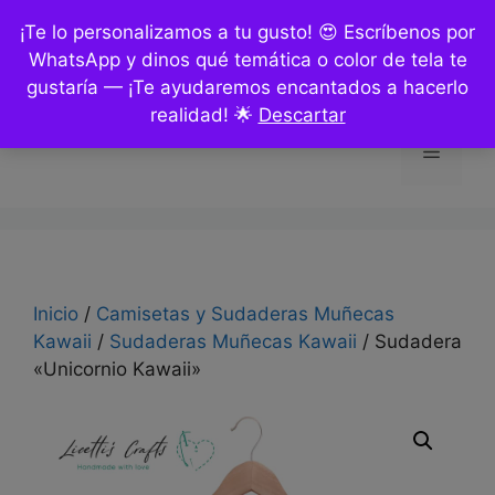
Saltar
¡Te lo personalizamos a tu gusto! 😍 Escríbenos por
al
WhatsApp y dinos qué temática o color de tela te
contenido
gustaría — ¡Te ayudaremos encantados a hacerlo
realidad! 🌟
Descartar
Menú
Inicio
/
Camisetas y Sudaderas Muñecas
Kawaii
/
Sudaderas Muñecas Kawaii
/ Sudadera
«Unicornio Kawaii»