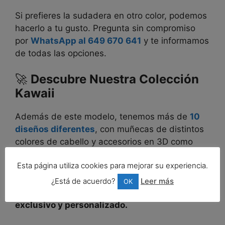
Si prefieres la sudadera en otro color, podemos
hacerlo a tu gusto. Pregunta sin compromiso
por
WhatsApp al 649 670 641
y te informamos
de todas las opciones.
🚀
Descubre Nuestra Colección
Kawaii
Además de este modelo, tenemos más de
10
diseños diferentes
, con muñecas de distintos
colores de cabello y accesorios en 3D como
lazos y flores.
Esta página utiliza cookies para mejorar su experiencia.
¡No te quedes sin la tuya! Haz tu pedido ahora
¿Está de acuerdo?
Leer más
OK
y presume de sudadera kawaii con un diseño
exclusivo y personalizado.