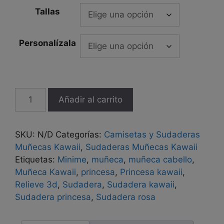
Tallas
Personalízala
Sudadera
Añadir al carrito
Princesa
Kawaii
cantidad
SKU:
N/D
Categorías:
Camisetas y Sudaderas
Muñecas Kawaii
,
Sudaderas Muñecas Kawaii
Etiquetas:
Minime
,
muñeca
,
muñeca cabello
,
Muñeca Kawaii
,
princesa
,
Princesa kawaii
,
Relieve 3d
,
Sudadera
,
Sudadera kawaii
,
Sudadera princesa
,
Sudadera rosa