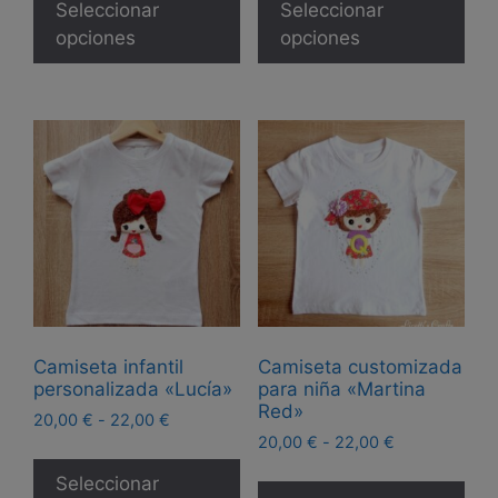
producto
pro
Seleccionar
Seleccionar
tiene
tie
opciones
opciones
múltiples
múl
variantes.
var
Las
Las
opciones
opc
se
se
pueden
pue
elegir
eleg
en
en
la
la
página
pág
de
de
Camiseta infantil
Camiseta customizada
producto
pro
personalizada «Lucía»
para niña «Martina
Red»
Rango
20,00
€
-
22,00
€
Rango
de
20,00
€
-
22,00
€
Este
de
precios:
Est
producto
Seleccionar
precios:
desde