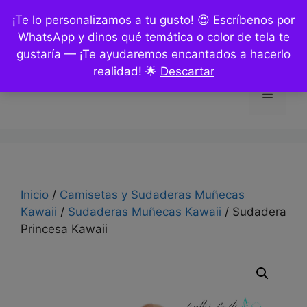
Saltar
¡Te lo personalizamos a tu gusto! 😍 Escríbenos por
al
WhatsApp y dinos qué temática o color de tela te
contenido
gustaría — ¡Te ayudaremos encantados a hacerlo
realidad! 🌟
Descartar
Menú
Inicio
/
Camisetas y Sudaderas Muñecas
Kawaii
/
Sudaderas Muñecas Kawaii
/ Sudadera
Princesa Kawaii