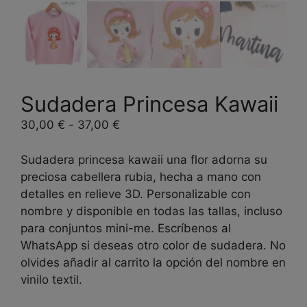
Sudadera Princesa Kawaii
Rango
30,00
€
-
37,00
€
de
precios:
Sudadera princesa kawaii una flor adorna su
desde
preciosa cabellera rubia, hecha a mano con
30,00 €
detalles en relieve 3D. Personalizable con
hasta
nombre y disponible en todas las tallas, incluso
37,00 €
para conjuntos mini-me. Escríbenos al
WhatsApp si deseas otro color de sudadera. No
olvides añadir al carrito la opción del nombre en
vinilo textil.