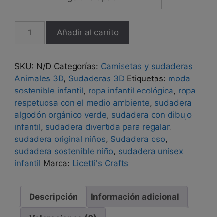
Sudadera
Añadir al carrito
Infantil
de
Algodón
SKU:
N/D
Categorías:
Camisetas y sudaderas
Orgánico
Animales 3D
,
Sudaderas 3D
Etiquetas:
moda
Pima
sostenible infantil
,
ropa infantil ecológica
,
ropa
con
respetuosa con el medio ambiente
,
sudadera
Oso
algodón orgánico verde
,
sudadera con dibujo
3D
infantil
,
sudadera divertida para regalar
,
Beige
sudadera original niños
,
Sudadera oso
,
y
sudadera sostenible niño
,
sudadera unisex
Marrón
infantil
Marca:
Licetti's Crafts
cantidad
Descripción
Información adicional