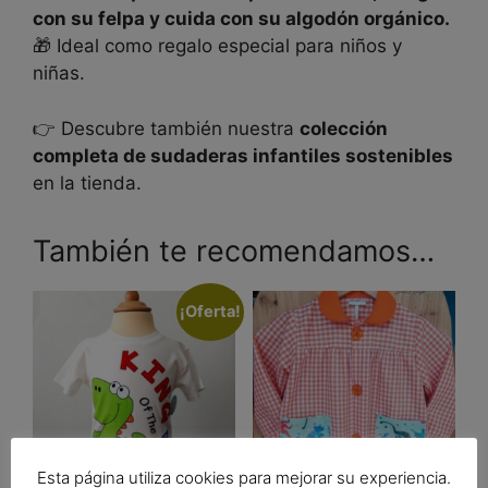
con su felpa y cuida con su algodón orgánico.
🎁 Ideal como regalo especial para niños y
niñas.
👉 Descubre también nuestra
colección
completa de sudaderas infantiles sostenibles
en la tienda.
También te recomendamos…
¡Oferta!
Esta página utiliza cookies para mejorar su experiencia.