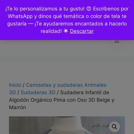
Saltar
¡Te lo personalizamos a tu gusto! 😍 Escríbenos por
al
WhatsApp y dinos qué temática o color de tela te
contenido
gustaría — ¡Te ayudaremos encantados a hacerlo
realidad! 🌟
Descartar
Menú
Inicio
/
Camisetas y sudaderas Animales
3D
/
Sudaderas 3D
/ Sudadera Infantil de
Algodón Orgánico Pima con Oso 3D Beige y
Marrón