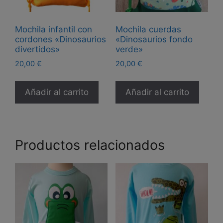
pág
producto
de
Mochila infantil con
Mochila cuerdas
pro
cordones «Dinosaurios
«Dinosaurios fondo
divertidos»
verde»
20,00
€
20,00
€
Añadir al carrito
Añadir al carrito
Productos relacionados