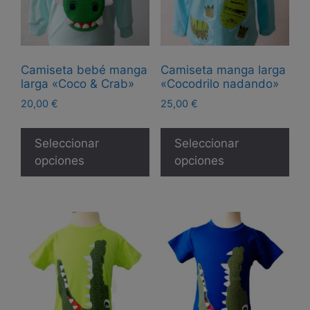
Camiseta bebé manga
Camiseta manga larga
larga «Coco & Crab»
«Cocodrilo nadando»
20,00
€
25,00
€
Este
Est
producto
pro
Seleccionar
Seleccionar
tiene
tie
opciones
opciones
múltiples
múl
variantes.
var
Las
Las
opciones
opc
se
se
pueden
pue
elegir
eleg
en
en