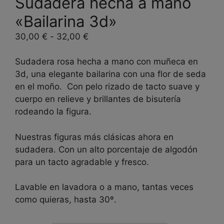
Sudadera hecha a mano
«Bailarina 3d»
Rango
30,00
€
-
32,00
€
de
precios:
Sudadera rosa hecha a mano con muñeca en
desde
3d, una elegante bailarina con una flor de seda
30,00 €
en el moño. Con pelo rizado de tacto suave y
hasta
cuerpo en relieve y brillantes de bisutería
32,00 €
rodeando la figura.
Nuestras figuras más clásicas ahora en
sudadera. Con un alto porcentaje de algodón
para un tacto agradable y fresco.
Lavable en lavadora o a mano, tantas veces
como quieras, hasta 30º.