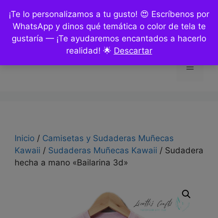
Saltar
¡Te lo personalizamos a tu gusto! 😍 Escríbenos por
al
WhatsApp y dinos qué temática o color de tela te
contenido
gustaría — ¡Te ayudaremos encantados a hacerlo
realidad! 🌟
Descartar
Menú
Inicio
/
Camisetas y Sudaderas Muñecas
Kawaii
/
Sudaderas Muñecas Kawaii
/ Sudadera
hecha a mano «Bailarina 3d»