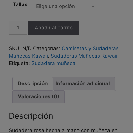
Tallas
Sudadera
Añadir al carrito
hecha
a
mano
SKU:
N/D
Categorías:
Camisetas y Sudaderas
"Bailarina
Muñecas Kawaii
,
Sudaderas Muñecas Kawaii
3d"
Etiqueta:
Sudadera muñeca
cantidad
Descripción
Información adicional
Valoraciones (0)
Descripción
Sudadera rosa hecha a mano con muñeca en