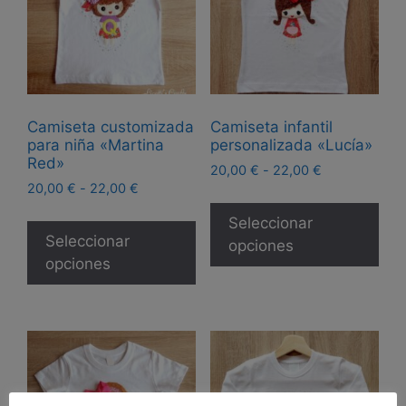
Camiseta customizada
Camiseta infantil
para niña «Martina
personalizada «Lucía»
Red»
Rango
20,00
€
-
22,00
€
Rango
20,00
€
-
22,00
€
de
Est
de
precios:
Este
pro
Seleccionar
precios:
desde
producto
Seleccionar
tie
opciones
desde
20,00 €
tiene
opciones
20,00 €
múl
hasta
múltiples
hasta
22,00 €
var
22,00 €
variantes.
Las
Las
opc
opciones
se
se
pue
pueden
eleg