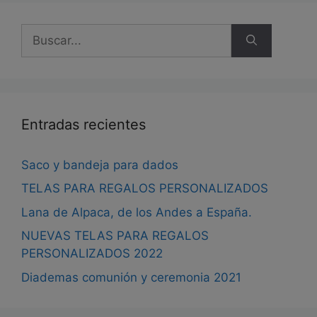
pueden
en
elegir
la
Buscar:
en
pág
la
de
página
pro
de
producto
Entradas recientes
Saco y bandeja para dados
TELAS PARA REGALOS PERSONALIZADOS
Lana de Alpaca, de los Andes a España.
NUEVAS TELAS PARA REGALOS
PERSONALIZADOS 2022
Diademas comunión y ceremonia 2021