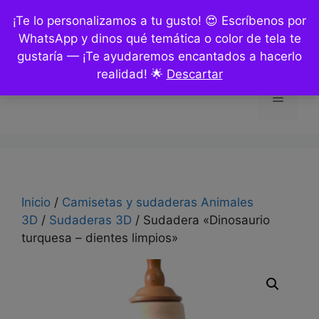
Saltar
¡Te lo personalizamos a tu gusto! 😍 Escríbenos por
al
WhatsApp y dinos qué temática o color de tela te
contenido
gustaría — ¡Te ayudaremos encantados a hacerlo
realidad! 🌟
Descartar
Menú
Inicio
/
Camisetas y sudaderas Animales
3D
/
Sudaderas 3D
/ Sudadera «Dinosaurio
turquesa – dientes limpios»