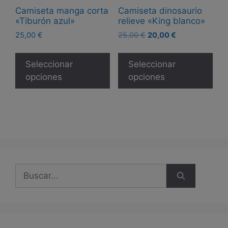
pro
Camiseta manga corta
Camiseta dinosaurio
producto
«Tiburón azul»
relieve «King blanco»
El
El
25,00
€
25,00
€
20,00
€
precio
precio
Este
Est
original
actual
producto
pro
Seleccionar
Seleccionar
era:
es:
tiene
tie
opciones
opciones
25,00 €.
20,00 €.
múltiples
múl
variantes.
var
Las
Las
opciones
opc
se
se
pueden
pue
elegir
eleg
Buscar:
en
en
la
la
página
pág
de
de