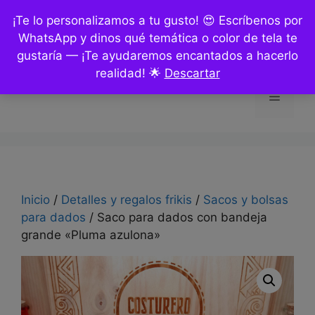
Saltar
¡Te lo personalizamos a tu gusto! 😍 Escríbenos por
al
WhatsApp y dinos qué temática o color de tela te
contenido
gustaría — ¡Te ayudaremos encantados a hacerlo
realidad! 🌟
Descartar
Menú
Inicio
/
Detalles y regalos frikis
/
Sacos y bolsas
para dados
/ Saco para dados con bandeja
grande «Pluma azulona»