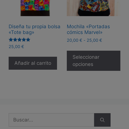
Diseña tu propia bolsa
Mochila «Portadas
«Tote bag»
cómics Marvel»
Rango
20,00
€
-
25,00
€
Valorado
de
25,00
€
Est
con
precios:
5.00
pro
Seleccionar
de 5
desde
Añadir al carrito
tie
opciones
20,00 €
múl
hasta
25,00 €
var
Las
opc
se
pue
eleg
Buscar:
en
la