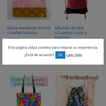
Bolsa merienda infantil
Mochila de tela
«Jirafas bebés»
«Cuadros rojos y
negros»
16,00
€
20,00
€
Esta página utiliza cookies para mejorar su experiencia.
Añadir al carrito
¿Está de acuerdo?
Leer más
OK
Añadir al carrito