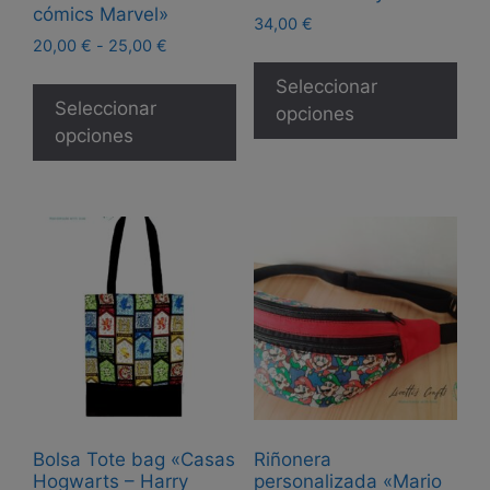
cómics Marvel»
34,00
€
Rango
20,00
€
-
25,00
€
Est
de
Este
pro
Seleccionar
precios:
producto
Seleccionar
tie
opciones
desde
tiene
opciones
20,00 €
múl
múltiples
hasta
var
25,00 €
variantes.
Las
Las
opc
opciones
se
se
pue
pueden
eleg
elegir
en
en
la
la
pág
página
de
de
pro
Bolsa Tote bag «Casas
Riñonera
producto
Hogwarts – Harry
personalizada «Mario