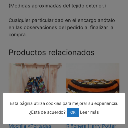
(Medidas aproximadas del tejido exterior.)
Cualquier particularidad en el encargo anótalo
en las observaciones del pedido al finalizar la
compra.
Productos relacionados
Esta página utiliza cookies para mejorar su experiencia.
¿Está de acuerdo?
Leer más
OK
Mochila «Portadas
Riñonera Harry Potter