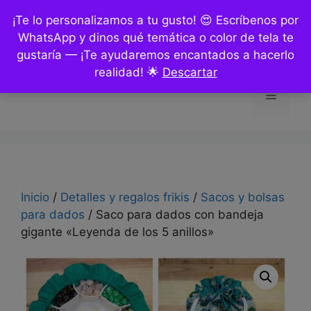
Saltar
¡Te lo personalizamos a tu gusto! 😍 Escríbenos por
al
WhatsApp y dinos qué temática o color de tela te
contenido
gustaría — ¡Te ayudaremos encantados a hacerlo
realidad! 🌟
Descartar
Menú
Inicio
/
Detalles y regalos frikis
/
Sacos y bolsas
para dados
/ Saco para dados con bandeja
gigante «Leyenda de los 5 anillos»