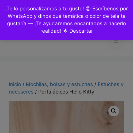
Saltar
¡Te lo personalizamos a tu gusto! 😍 Escríbenos por
al
WhatsApp y dinos qué temática o color de tela te
contenido
gustaría — ¡Te ayudaremos encantados a hacerlo
realidad! 🌟
Descartar
Menú
Inicio
/
Mochilas, bolsas y estuches
/
Estuches y
neceseres
/ Portalápices Hello Kitty