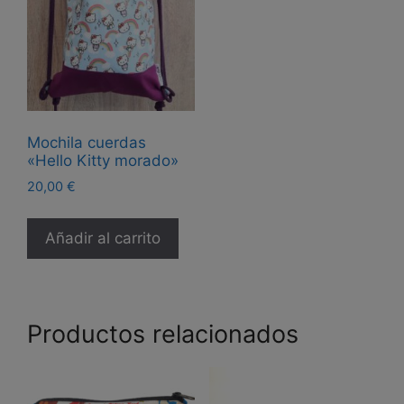
pueden
elegir
en
la
página
de
Mochila cuerdas
producto
«Hello Kitty morado»
20,00
€
Añadir al carrito
Productos relacionados