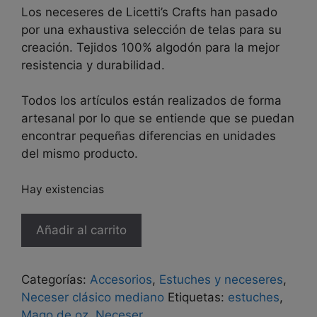
Los neceseres de Licetti’s Crafts han pasado
por una exhaustiva selección de telas para su
creación. Tejidos 100% algodón para la mejor
resistencia y durabilidad.
Todos los artículos están realizados de forma
artesanal por lo que se entiende que se puedan
encontrar pequeñas diferencias en unidades
del mismo producto.
Hay existencias
Neceser
Añadir al carrito
"Mago
de
Oz".
Categorías:
Accesorios
,
Estuches y neceseres
,
cantidad
Neceser clásico mediano
Etiquetas:
estuches
,
Mago de oz
,
Neceser