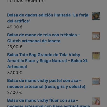
Lo más reciente:
Bolsa de dados edición limitada "La forja
del artífice"
49,00
€
Bolso de mano de tela con tréboles –
Clutch artesanal de loneta
26,00
€
Bolsa Tote Bag Grande de Tela Vichy
Amarillo Flúor y Beige Natural – Bolso XL
Artesanal
37,00
€
Bolso de mano vichy pastel con asa –
neceser artesanal (rosa, gris y celeste)
27,00
€
Bolso de mano vichy flúor con asa –
neceser artesanal con base estructurada