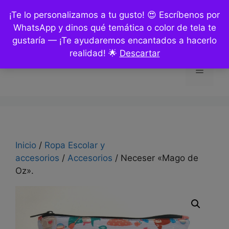
Saltar
¡Te lo personalizamos a tu gusto! 😍 Escríbenos por
al
WhatsApp y dinos qué temática o color de tela te
contenido
gustaría — ¡Te ayudaremos encantados a hacerlo
realidad! 🌟
Descartar
Menú
Inicio
/
Ropa Escolar y
accesorios
/
Accesorios
/ Neceser «Mago de
Oz».