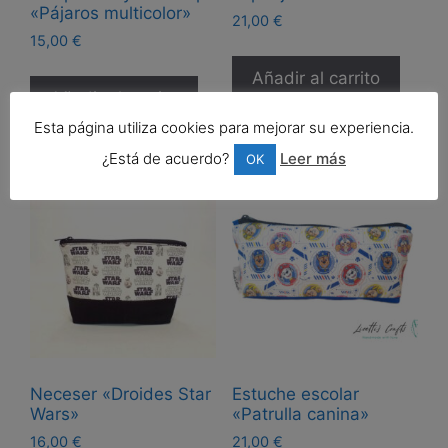
«Pájaros multicolor»
21,00
€
15,00
€
Añadir al carrito
Añadir al carrito
Esta página utiliza cookies para mejorar su experiencia.
¿Está de acuerdo?
Leer más
OK
Neceser «Droides Star
Estuche escolar
Wars»
«Patrulla canina»
16,00
€
21,00
€