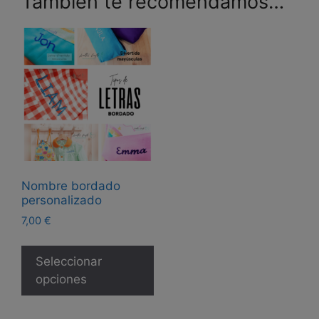
También te recomendamos…
Nombre bordado
personalizado
7,00
€
Este
producto
Seleccionar
tiene
opciones
múltiples
variantes.