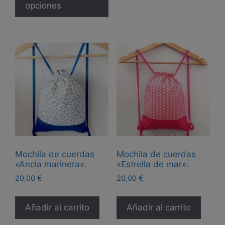
tiene
opciones
20,00 €
múltiples
hasta
26,00 €
variantes.
Las
opciones
se
pueden
elegir
en
la
página
de
Mochila de cuerdas
Mochila de cuerdas
producto
«Ancla marinera».
«Estrella de mar».
20,00
€
20,00
€
Añadir al carrito
Añadir al carrito