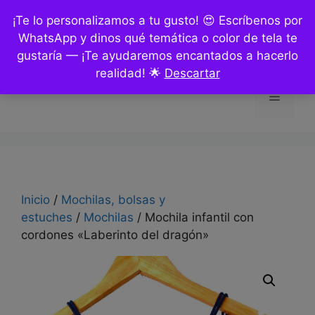
Saltar
¡Te lo personalizamos a tu gusto! 😍 Escríbenos por
al
WhatsApp y dinos qué temática o color de tela te
contenido
gustaría — ¡Te ayudaremos encantados a hacerlo
realidad! 🌟
Descartar
Menú
Inicio
/
Mochilas, bolsas y
estuches
/
Mochilas
/ Mochila infantil con
cordones «Laberinto del dragón»