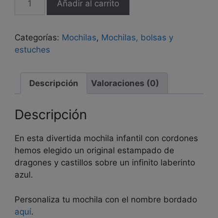
Añadir al carrito
infantil
con
cordones
Categorías:
Mochilas
,
Mochilas, bolsas y
"Laberinto
estuches
del
dragón"
cantidad
Descripción
Valoraciones (0)
Descripción
En esta divertida mochila infantil con cordones
hemos elegido un original estampado de
dragones y castillos sobre un infinito laberinto
azul.
Personaliza tu mochila con el nombre bordado
aquí
.