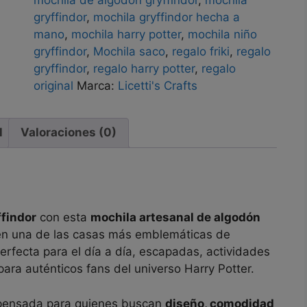
cantidad
gryffindor
,
mochila gryffindor hecha a
mano
,
mochila harry potter
,
mochila niño
gryffindor
,
Mochila saco
,
regalo friki
,
regalo
gryffindor
,
regalo harry potter
,
regalo
original
Marca:
Licetti's Crafts
l
Valoraciones (0)
ffindor
con esta
mochila artesanal de algodón
 en una de las casas más emblemáticas de
erfecta para el día a día, escapadas, actividades
ara auténticos fans del universo Harry Potter.
 pensada para quienes buscan
diseño, comodidad