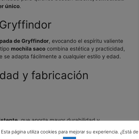
er único
.
Gryffindor
pada de Gryffindor
, evocando el espíritu valiente
 tipo
mochila saco
combina estética y practicidad,
e se adapta fácilmente a cualquier estilo y edad.
idad y fabricación
istente
, que aporta mayor durabilidad y
Esta página utiliza cookies para mejorar su experiencia. ¿Está de