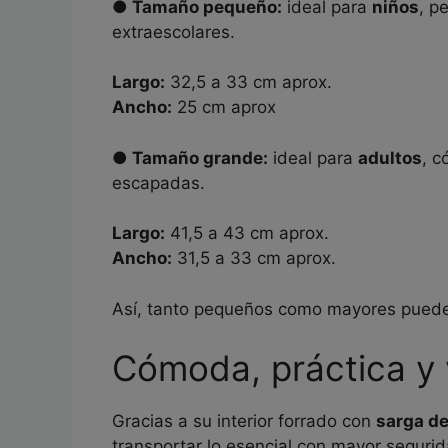
● Tamaño pequeño:
ideal para
niños
, p
extraescolares.
Largo:
32,5 a 33 cm aprox.
Ancho:
25 cm aprox
● Tamaño grande:
ideal para
adultos
, c
escapadas.
Largo:
41,5 a 43 cm aprox.
Ancho:
31,5 a 33 cm aprox.
Así, tanto pequeños como mayores pueden d
Cómoda, práctica y v
Gracias a su interior forrado con
sarga de
transportar lo esencial con mayor segurid