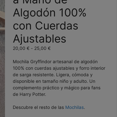
Algodón 100%
con Cuerdas
Ajustables
Rango
20,00
€
-
25,00
€
de
precios:
Mochila Gryffindor artesanal de algodón
desde
100% con cuerdas ajustables y forro interior
20,00 €
de sarga resistente. Ligera, cómoda y
hasta
disponible en tamaño niño y adulto. Un
25,00 €
complemento práctico y mágico para fans
de Harry Potter.
Descubre el resto de las
Mochilas
.