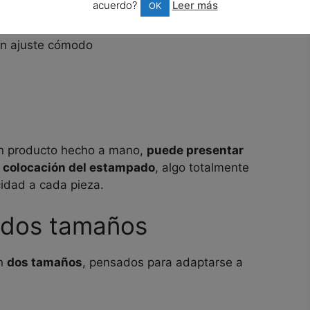
acuerdo?
Leer más
OK
n ajuste cómodo
 un producto hecho a mano,
puede presentar
a colocación del estampado
, algo totalmente
cidad a cada pieza.
n dos tamaños
en
dos tamaños
, pensados para adaptarse a