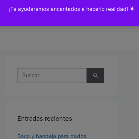
ía — ¡Te ayudaremos encantados a hacerlo realidad! 🌟
nsultas y encargos
Mi cuenta
Buscar:
Entradas recientes
Saco y bandeja para dados