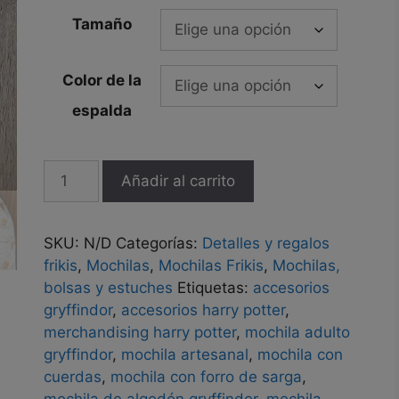
Tamaño
Color de la
espalda
Mochila
Añadir al carrito
Gryffindor
Hecha
a
SKU:
N/D
Categorías:
Detalles y regalos
Mano
frikis
,
Mochilas
,
Mochilas Frikis
,
Mochilas,
de
bolsas y estuches
Etiquetas:
accesorios
Algodón
gryffindor
,
accesorios harry potter
,
100%
merchandising harry potter
,
mochila adulto
con
gryffindor
,
mochila artesanal
,
mochila con
Cuerdas
cuerdas
,
mochila con forro de sarga
,
Ajustables
mochila de algodón gryffindor
,
mochila