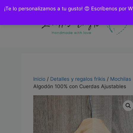
Saltar
¡Te lo personalizamos a tu gusto! 😍 Escríbenos por 
al
contenido
Inicio
/
Detalles y regalos frikis
/
Mochilas 
Algodón 100% con Cuerdas Ajustables