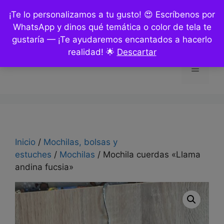
Saltar
¡Te lo personalizamos a tu gusto! 😍 Escríbenos por
al
WhatsApp y dinos qué temática o color de tela te
contenido
gustaría — ¡Te ayudaremos encantados a hacerlo
realidad! 🌟
Descartar
Menú
Inicio
/
Mochilas, bolsas y
estuches
/
Mochilas
/ Mochila cuerdas «Llama
andina fucsia»