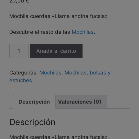
20,00
€
Mochila cuerdas «Llama andina fucsia»
Descubre el resto de las
Mochilas
.
Mochila
Añadir al carrito
cuerdas
"Llama
andina
Categorías:
Mochilas
,
Mochilas, bolsas y
fucsia"
estuches
cantidad
Descripción
Valoraciones (0)
Descripción
Mochila cuerdas «Llama andina fucsia»