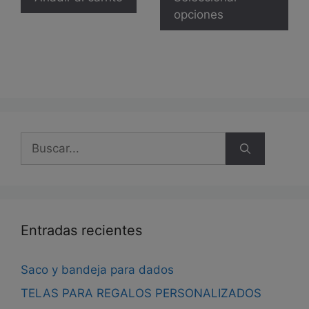
desde
tie
opciones
20,00 €
múl
hasta
26,00 €
var
Las
opc
se
pue
eleg
Buscar:
en
la
pág
de
pro
Entradas recientes
Saco y bandeja para dados
TELAS PARA REGALOS PERSONALIZADOS