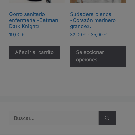
de
Gorro sanitario
Sudadera blanca
producto
enfermería «Batman
«Corazón marinero
Dark Knight»
grande».
Rango
19,00
€
32,00
€
-
35,00
€
de
Est
precios:
pro
Añadir al carrito
Seleccionar
desde
tie
opciones
32,00 €
múl
hasta
35,00 €
var
Las
opc
se
pue
eleg
Buscar:
en
la
pág