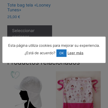
Tote bag tela «Looney
Tunes»
25,00
€
Este
producto
Seleccionar
tiene
opciones
múltiples
Esta página utiliza cookies para mejorar su experiencia.
variantes.
¿Está de acuerdo?
Leer más
OK
Las
opciones
Productos relacionados
se
pueden
elegir
en
la
página
de