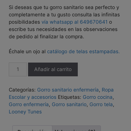
Si deseas que tu gorro sanitario sea perfecto y
completamente a tu gusto consulta las infinitas
posibilidades
vía whatsapp al 649670641
o
escribe tus necesidades en las observaciones
de pedido al finalizar la compra.
Échale un ojo al
catálogo de telas estampadas.
Gorro
Añadir al carrito
sanitario
"Looney
Tunes"
Categorías:
Gorro sanitario enfermería
,
Ropa
cantidad
Escolar y accesorios
Etiquetas:
Gorro cocina
,
Gorro enfermería
,
Gorro sanitario
,
Gorro tela
,
Looney Tunes