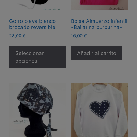
producto
Gorro playa blanco
Bolsa Almuerzo infantil
brocado reversible
«Bailarina purpurina»
28,00
€
16,00
€
Este
producto
Seleccionar
Añadir al carrito
tiene
opciones
múltiples
variantes.
Las
opciones
se
pueden
elegir
en
la
página