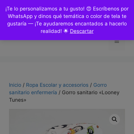
Saltar
¡Te lo personalizamos a tu gusto! 😍 Escríbenos por
al
WhatsApp y dinos qué temática o color de tela te
contenido
gustaría — ¡Te ayudaremos encantados a hacerlo
realidad! 🌟
Descartar
Menú
Inicio
/
Ropa Escolar y accesorios
/
Gorro
sanitario enfermería
/ Gorro sanitario «Looney
Tunes»