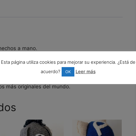
cantidad
 hechos a mano.
Esta página utiliza cookies para mejorar su experiencia. ¿Está de
tártida y además decorado con una preciosa flor.
acuerdo?
Leer más
OK
os más originales del mundo.
dos