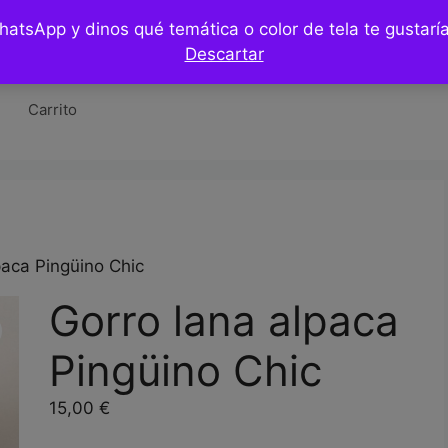
WhatsApp y dinos qué temática o color de tela te gustar
Tienda
Hazlo tu mismo / DIY
Blog
Co
Descartar
Carrito
paca Pingüino Chic
Gorro lana alpaca
Pingüino Chic
15,00
€