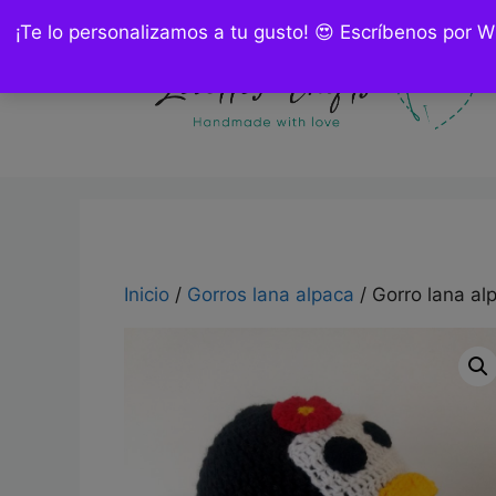
Saltar
¡Te lo personalizamos a tu gusto! 😍 Escríbenos por 
al
contenido
Inicio
/
Gorros lana alpaca
/ Gorro lana al