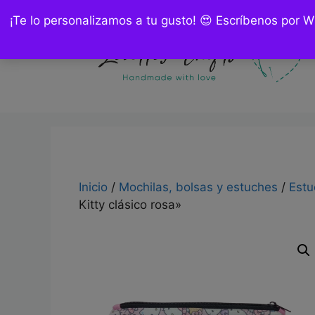
Saltar
¡Te lo personalizamos a tu gusto! 😍 Escríbenos por 
al
contenido
Inicio
/
Mochilas, bolsas y estuches
/
Estu
Kitty clásico rosa»