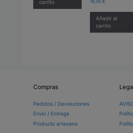
16,00
€
carrito
Añadir al
carrito
Compras
Lega
Pedidos / Devoluciones
AVIS
Envío / Entrega
Polít
Producto artesano
Polít