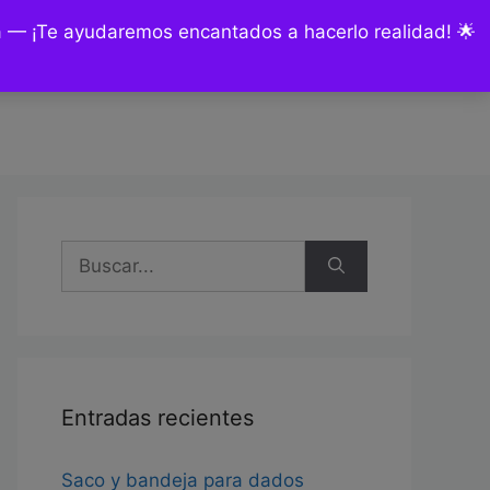
ía — ¡Te ayudaremos encantados a hacerlo realidad! 🌟
nsultas y encargos
Mi cuenta
Buscar:
Entradas recientes
Saco y bandeja para dados