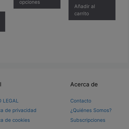
tiene
opciones
Añadir al
múltiples
carrito
variantes.
Las
opciones
se
pueden
elegir
en
la
página
de
l
Acerca de
producto
O LEGAL
Contacto
ica de privacidad
¿Quiénes Somos?
ica de cookies
Subscripciones