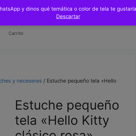
WhatsApp y dinos qué temática o color de tela te gustar
Tienda
Hazlo tu mismo / DIY
Blog
Co
Descartar
Carrito
ches y neceseres
/ Estuche pequeño tela «Hello
Estuche pequeño
tela «Hello Kitty
clásico rosa»