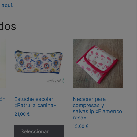
s
aquí.
dos
dón
Estuche escolar
Neceser para
«Patrulla canina»
compresas y
salvaslip «Flamenco
21,00
€
rosa»
Este
15,00
€
producto
Seleccionar