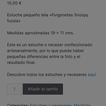
15,00
€
Estuche pequeño tela «Furgonetas Snoopy
fucsia»
Medidas aproximadas 19 x 11 cms.
Este es un estuche o neceser confeccionado
artesanalmente, por lo que puede haber
pequeñas diferencias entre la foto y el
resultado final.
Descubre todos los estuches y neceseres
aquí.
Estuche
Añadir al carrito
pequeño
tela
"Furgonetas
Categorías:
Estuches y neceseres
,
Mochilas,