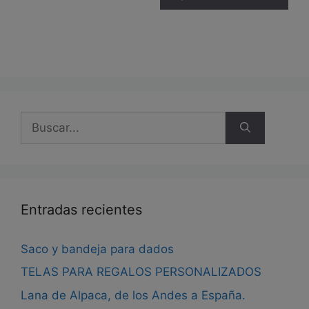
múl
hasta
19,00 €
var
Las
opc
se
pue
eleg
Buscar:
en
la
pág
de
pro
Entradas recientes
Saco y bandeja para dados
TELAS PARA REGALOS PERSONALIZADOS
Lana de Alpaca, de los Andes a España.