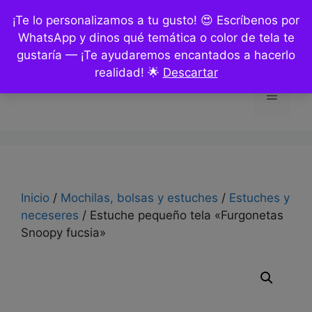
Saltar
¡Te lo personalizamos a tu gusto! 😍 Escríbenos por
al
WhatsApp y dinos qué temática o color de tela te
contenido
gustaría — ¡Te ayudaremos encantados a hacerlo
realidad! 🌟
Descartar
Menú
Inicio
/
Mochilas, bolsas y estuches
/
Estuches y
neceseres
/ Estuche pequeño tela «Furgonetas
Snoopy fucsia»