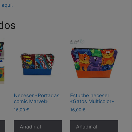
s
aquí.
dos
Neceser «Portadas
Estuche neceser
comic Marvel»
«Gatos Multicolor»
16,00
€
16,00
€
Añadir al
Añadir al