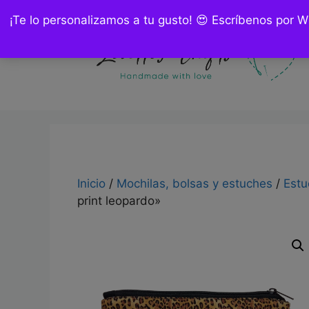
Saltar
¡Te lo personalizamos a tu gusto! 😍 Escríbenos por 
al
contenido
Inicio
/
Mochilas, bolsas y estuches
/
Estu
print leopardo»