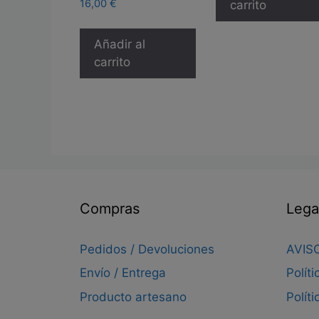
16,00
€
carrito
Añadir al
carrito
Compras
Lega
Pedidos / Devoluciones
AVIS
Envío / Entrega
Polít
Producto artesano
Polít