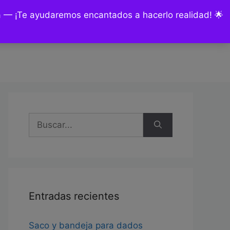
ía — ¡Te ayudaremos encantados a hacerlo realidad! 🌟
nsultas y encargos
Mi cuenta
Buscar:
Entradas recientes
Saco y bandeja para dados