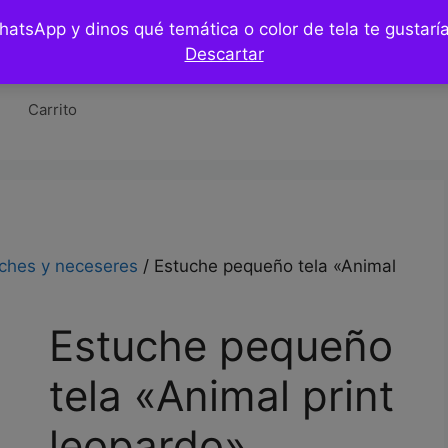
WhatsApp y dinos qué temática o color de tela te gustar
Tienda
Hazlo tu mismo / DIY
Blog
Co
Descartar
Carrito
ches y neceseres
/ Estuche pequeño tela «Animal
Estuche pequeño
tela «Animal print
leopardo»