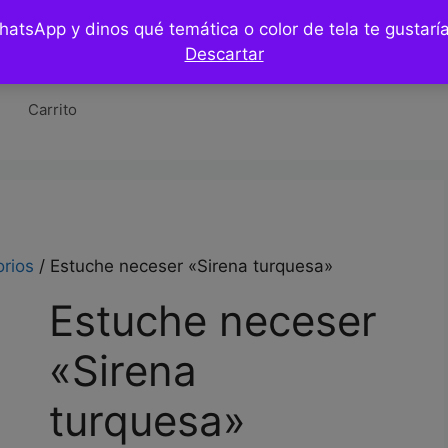
WhatsApp y dinos qué temática o color de tela te gustar
Tienda
Hazlo tu mismo / DIY
Blog
Co
Descartar
Carrito
rios
/ Estuche neceser «Sirena turquesa»
Estuche neceser
«Sirena
turquesa»