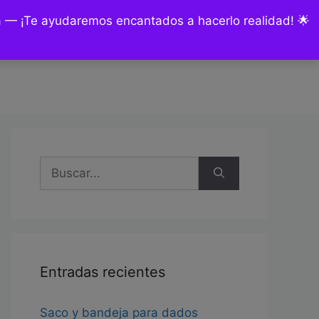
ía — ¡Te ayudaremos encantados a hacerlo realidad! 🌟
nsultas y encargos
Mi cuenta
Buscar:
Entradas recientes
Saco y bandeja para dados