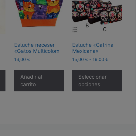
Estuche neceser
Estuche «Catrina
«Gatos Multicolor»
Mexicana»
Rango
16,00
€
15,00
€
-
19,00
€
de
Este
precios:
produ
Añadir al
Seleccionar
desde
tiene
carrito
opciones
15,00 €
múltip
hasta
19,00 €
varian
Las
opcio
se
pued