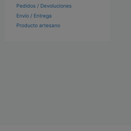
Pedidos / Devoluciones
Envío / Entrega
Producto artesano
cto
les
tes.
nes
en