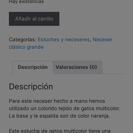
Hay existencias
Estuche
Añadir al carrito
grande
"Gatos
multicolor
Categorías:
Estuches y neceseres
,
Neceser
naranja"
clásico grande
cantidad
Descripción
Valoraciones (0)
Descripción
Para este neceser hecho a mano hemos
utilizado un colorido tejido de gatos multicolor.
La base y la espalda son de color naranja.
Este estuche de gatos multicolor tiene una