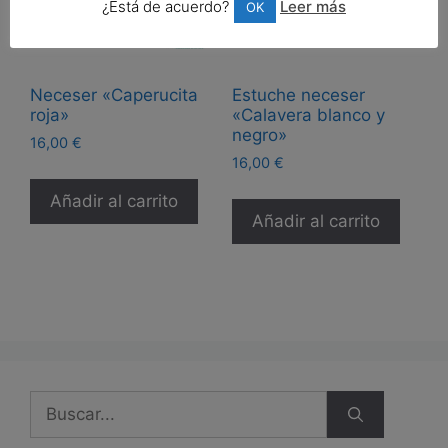
¿Está de acuerdo?
Leer más
OK
Neceser «Caperucita
Estuche neceser
roja»
«Calavera blanco y
negro»
16,00
€
16,00
€
Añadir al carrito
Añadir al carrito
Buscar: