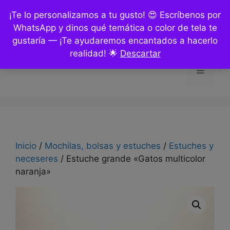
Saltar
¡Te lo personalizamos a tu gusto! 😍 Escríbenos por
al
WhatsApp y dinos qué temática o color de tela te
contenido
gustaría — ¡Te ayudaremos encantados a hacerlo
realidad! 🌟
Descartar
Menú
Inicio
/
Mochilas, bolsas y estuches
/
Estuches y
neceseres
/ Estuche grande «Gatos multicolor
naranja»