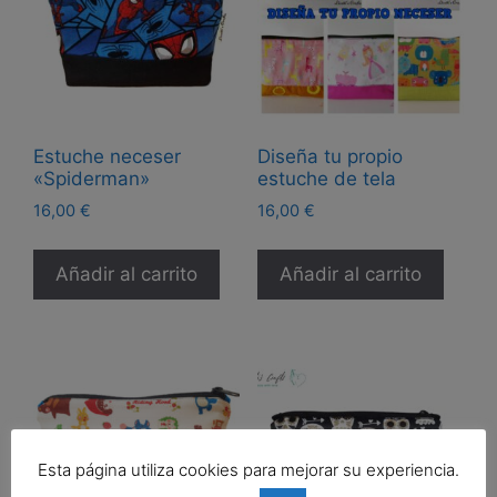
Estuche neceser
Diseña tu propio
«Spiderman»
estuche de tela
16,00
€
16,00
€
Añadir al carrito
Añadir al carrito
Esta página utiliza cookies para mejorar su experiencia.