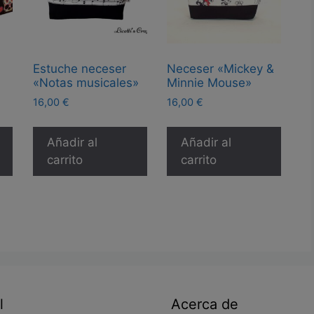
Estuche neceser
Neceser «Mickey &
«Notas musicales»
Minnie Mouse»
go
16,00
€
16,00
€
Este
cios:
producto
Añadir al
Añadir al
de
tiene
carrito
carrito
00 €
múltiples
ta
00 €
variantes.
Las
opciones
se
pueden
elegir
en
l
Acerca de