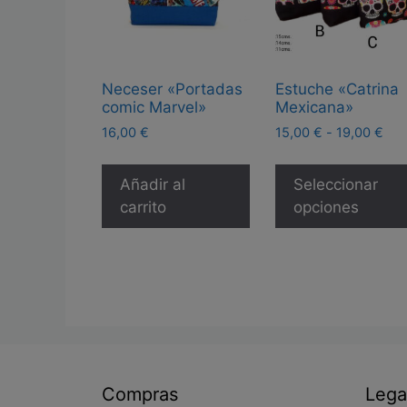
Neceser «Portadas
Estuche «Catrina
comic Marvel»
Mexicana»
Ran
16,00
€
15,00
€
-
19,00
€
de
pre
Añadir al
Seleccionar
des
carrito
opciones
15,
has
19,
Compras
Lega