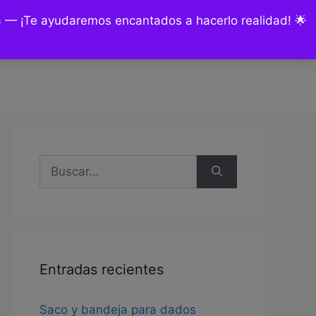
ía — ¡Te ayudaremos encantados a hacerlo realidad! 🌟
nsultas y encargos
Mi cuenta
Buscar:
Entradas recientes
Saco y bandeja para dados