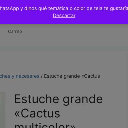
WhatsApp y dinos qué temática o color de tela te gustar
Tienda
Hazlo tu mismo / DIY
Blog
Co
Descartar
Carrito
ches y neceseres
/ Estuche grande «Cactus
Estuche grande
«Cactus
multicolor»