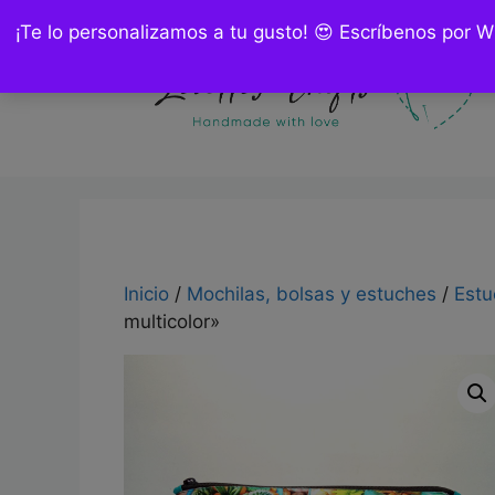
Saltar
¡Te lo personalizamos a tu gusto! 😍 Escríbenos por 
al
contenido
Inicio
/
Mochilas, bolsas y estuches
/
Estu
multicolor»