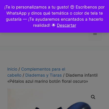
Saltar
¡Te lo personalizamos a tu gusto! 😍 Escríbenos por
al
WhatsApp y dinos qué temática o color de tela te
contenido
gustaría — ¡Te ayudaremos encantados a hacerlo
realidad! 🌟
Descartar
Menú
Inicio
/
Complementos para el
cabello
/
Diademas y Tiaras
/ Diadema infantil
«Pétalos azul marino botón floral oscuro»