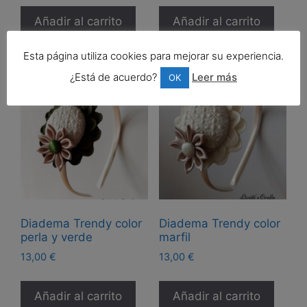
Añadir al carrito
Añadir al carrito
Esta página utiliza cookies para mejorar su experiencia.
¿Está de acuerdo?
Leer más
OK
Diadema Trendy color
Diadema Trendy color
perla y verde
marfil
13,00
€
13,00
€
Añadir al carrito
Añadir al carrito