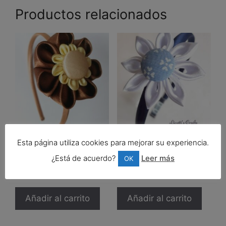
Productos relacionados
Esta página utiliza cookies para mejorar su experiencia.
Diadema marrón botón
Diadema infantil «Flor
forrado
blanca botón rayas»
¿Está de acuerdo?
Leer más
OK
12,00
€
12,00
€
Añadir al carrito
Añadir al carrito