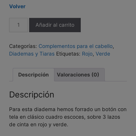
Volver
Diadema
Añadir al carrito
hecha
a
mano
Categorías:
Complementos para el cabello
,
"Cuadro
Diademas y Tiaras
Etiquetas:
Rojo
,
Verde
Escoces"
cantidad
Descripción
Valoraciones (0)
Descripción
Para esta diadema hemos forrado un botón con
tela en clásico cuadro escoces, sobre 3 lazos
de cinta en rojo y verde.