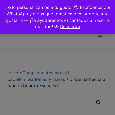
Saltar
¡Te lo personalizamos a tu gusto! 😍 Escríbenos por
al
WhatsApp y dinos qué temática o color de tela te
contenido
gustaría — ¡Te ayudaremos encantados a hacerlo
realidad! 🌟
Descartar
Menú
Inicio
/
Complementos para el
cabello
/
Diademas y Tiaras
/ Diadema hecha a
mano «Cuadro Escoces»