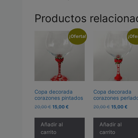
Productos relaciona
¡Oferta!
¡Ofe
Copa decorada
Copa decorada
corazones pintados
corazones perlad
El
El
El
El
20,00
€
15,00
€
20,00
€
15,00
€
precio
precio
precio
prec
original
actual
original
actua
Añadir al
Añadir al
era:
es:
era:
es:
carrito
carrito
20,00 €.
15,00 €.
20,00 €.
15,0