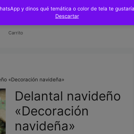
WhatsApp y dinos qué temática o color de tela te gustar
Tienda
Hazlo tu mismo / DIY
Blog
Co
Descartar
Carrito
eño «Decoración navideña»
Delantal navideño
«Decoración
navideña»