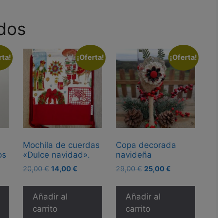
dos
rta!
¡Oferta!
¡Oferta!
Mochila de cuerdas
Copa decorada
os
«Dulce navidad».
navideña
El
El
El
El
20,00
€
14,00
€
29,00
€
25,00
€
io
precio
precio
precio
precio
l
original
actual
original
actual
Añadir al
Añadir al
era:
es:
era:
es:
carrito
carrito
0 €.
20,00 €.
14,00 €.
29,00 €.
25,00 €.