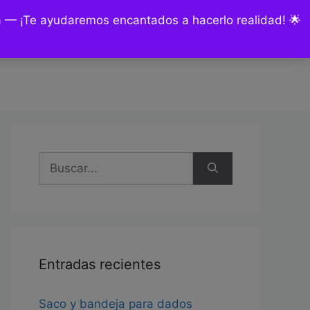
ía — ¡Te ayudaremos encantados a hacerlo realidad! 🌟
nsultas y encargos
Mi cuenta
Buscar:
Entradas recientes
Saco y bandeja para dados