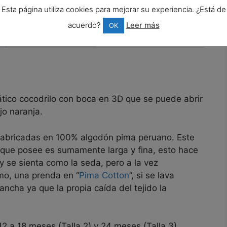
larga
,
Camisetas y sudaderas Animales 3D
Esta página utiliza cookies para mejorar su experiencia. ¿Está de
&
Crab"
acuerdo?
Leer más
OK
cantidad
l
Valoraciones (0)
ico cocodrilo con boca en 3D que se puede abrir
jo naranja.
 fabricadas en 100% algodón pima peruano. Este
ibra que posee es sumamente larga y fina, esto hace
 se sienta como la seda, pero a la vez
mo, una prenda en “
Pima Cotton
”, si se lava
ncha ya que la propia caída del tejido la
 12 a 18 meses (Talla 2) y 24 meses (Talla 3).