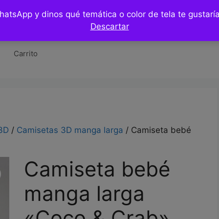
WhatsApp y dinos qué temática o color de tela te gustar
Tienda
Hazlo tu mismo / DIY
Blog
Co
Descartar
Carrito
3D
/
Camisetas 3D manga larga
/ Camiseta bebé
Camiseta bebé
manga larga
«Coco & Crab»