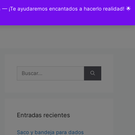
ía — ¡Te ayudaremos encantados a hacerlo realidad! 🌟
nsultas y encargos
Mi cuenta
Buscar:
Entradas recientes
Saco y bandeja para dados