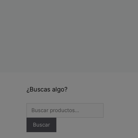
cto
les
tes.
nes
en
¿Buscas algo?
a
Buscar
por:
cto
Buscar