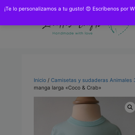
Saltar
¡Te lo personalizamos a tu gusto! 😍 Escríbenos por 
al
contenido
Inicio
/
Camisetas y sudaderas Animales 
manga larga «Coco & Crab»