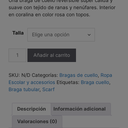
Una braga de cuello reversible super cálida y
suave con tejido de ranas y nenúfares. Interior
en coralina en color rosa con topos.
Talla
Braga
Añadir al carrito
de
cuello
reversible
SKU:
N/D
Categorías:
Bragas de cuello
,
Ropa
"Rana
Escolar y accesorios
Etiquetas:
Braga cuello
,
rosa"
Braga tubular
,
Scarf
cantidad
Descripción
Información adicional
Valoraciones (0)