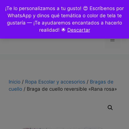
Saltar
¡Te lo personalizamos a tu gusto! 😍 Escríbenos por
al
WhatsApp y dinos qué temática o color de tela te
contenido
gustaría — ¡Te ayudaremos encantados a hacerlo
realidad! 🌟
Descartar
Menú
Inicio
/
Ropa Escolar y accesorios
/
Bragas de
cuello
/ Braga de cuello reversible «Rana rosa»