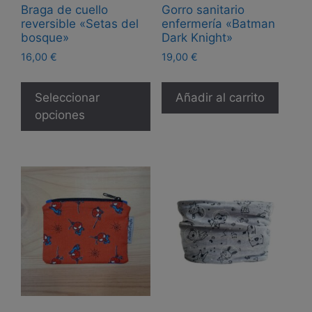
Braga de cuello
Gorro sanitario
reversible «Setas del
enfermería «Batman
bosque»
Dark Knight»
16,00
€
19,00
€
Este
producto
Seleccionar
Añadir al carrito
tiene
opciones
múltiples
variantes.
Las
opciones
se
pueden
elegir
en
la
página
de