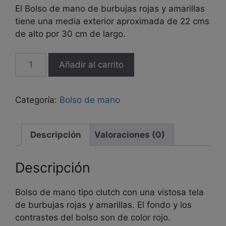
El Bolso de mano de burbujas rojas y amarillas
tiene una media exterior aproximada de 22 cms
de alto por 30 cm de largo.
Bolso
Añadir al carrito
de
mano
clutch
Categoría:
Bolso de mano
"Burbujas
rojas
y
Descripción
Valoraciones (0)
amarillas"
cantidad
Descripción
Bolso de mano tipo clutch con una vistosa tela
de burbujas rojas y amarillas. El fondo y los
contrastes del bolso son de color rojo.