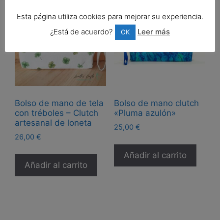
Esta página utiliza cookies para mejorar su experiencia.
¿Está de acuerdo?
Leer más
OK
Bolso de mano de tela
Bolso de mano clutch
con tréboles – Clutch
«Pluma azulón»
artesanal de loneta
25,00
€
26,00
€
Añadir al carrito
Añadir al carrito