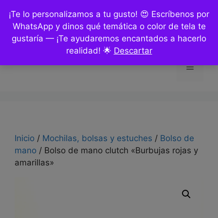
Saltar
¡Te lo personalizamos a tu gusto! 😍 Escríbenos por
al
WhatsApp y dinos qué temática o color de tela te
contenido
gustaría — ¡Te ayudaremos encantados a hacerlo
realidad! 🌟
Descartar
Menú
Inicio
/
Mochilas, bolsas y estuches
/
Bolso de
mano
/ Bolso de mano clutch «Burbujas rojas y
amarillas»