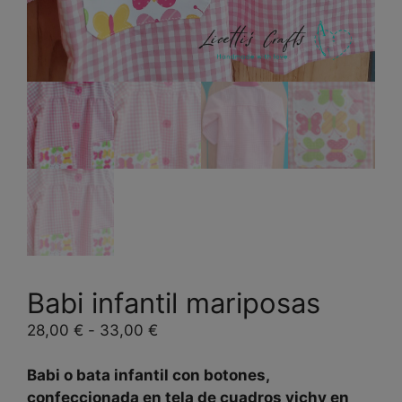
Babi infantil mariposas
Rango
28,00
€
-
33,00
€
de
precios:
Babi o bata infantil con botones,
desde
confeccionada en tela de cuadros vichy en