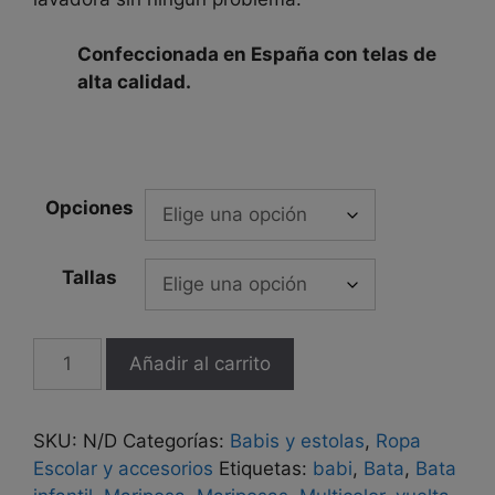
Confeccionada en España con telas de
alta calidad.
Opciones
Tallas
Babi
Añadir al carrito
infantil
mariposas
cantidad
SKU:
N/D
Categorías:
Babis y estolas
,
Ropa
Escolar y accesorios
Etiquetas:
babi
,
Bata
,
Bata