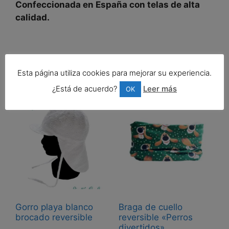
Confeccionada en España con telas de alta
calidad.
Productos relacionados
Esta página utiliza cookies para mejorar su experiencia.
¿Está de acuerdo?
Leer más
OK
Gorro playa blanco
Braga de cuello
brocado reversible
reversible «Perros
divertidos»