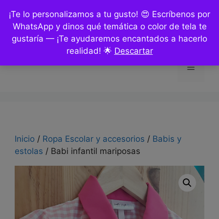
Saltar
¡Te lo personalizamos a tu gusto! 😍 Escríbenos por
al
WhatsApp y dinos qué temática o color de tela te
contenido
gustaría — ¡Te ayudaremos encantados a hacerlo
realidad! 🌟
Descartar
Menú
Inicio
/
Ropa Escolar y accesorios
/
Babis y
estolas
/ Babi infantil mariposas