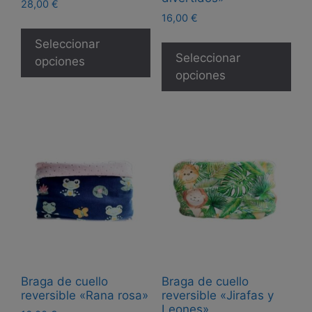
28,00
€
16,00
€
Este
Est
producto
Seleccionar
pro
Seleccionar
tiene
opciones
tie
opciones
múltiples
múl
variantes.
var
Las
Las
opciones
opc
se
se
pueden
pue
elegir
eleg
en
en
la
la
página
pág
de
de
producto
Braga de cuello
Braga de cuello
pro
reversible «Rana rosa»
reversible «Jirafas y
Leones»