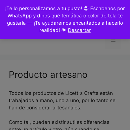
Saltar
¡Te lo personalizamos a tu gusto! 😍 Escríbenos por
al
WhatsApp y dinos qué temática o color de tela te
contenido
gustaría — ¡Te ayudaremos encantados a hacerlo
realidad! 🌟
Descartar
Menú
Producto artesano
Todos los productos de Licetti’s Crafts están
trabajados a mano, uno a uno, por lo tanto se
han de considerar artesanales.
Como tal, pueden existir sutiles diferencias
entre un artículo y otro, aún cuando se