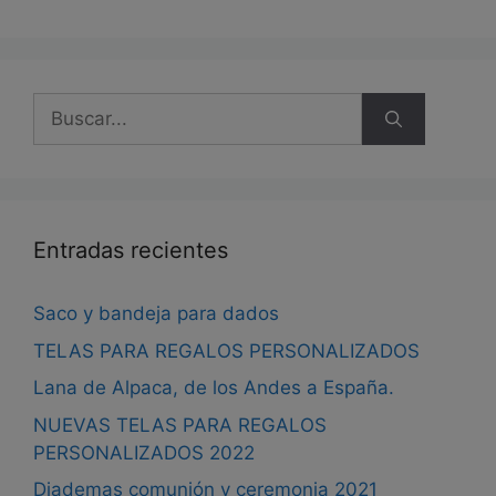
pueden
elegir
en
la
Buscar:
página
de
producto
Entradas recientes
Saco y bandeja para dados
TELAS PARA REGALOS PERSONALIZADOS
Lana de Alpaca, de los Andes a España.
NUEVAS TELAS PARA REGALOS
PERSONALIZADOS 2022
Diademas comunión y ceremonia 2021