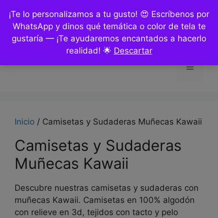
Saltar
¡Te lo personalizamos a tu gusto! 😍 Escríbenos por
al
WhatsApp y dinos qué temática o color de tela te
contenido
gustaría — ¡Te ayudaremos encantados a hacerlo
realidad! 🌟
Descartar
Menú
Inicio
/ Camisetas y Sudaderas Muñecas Kawaii
Camisetas y Sudaderas
Muñecas Kawaii
Descubre nuestras camisetas y sudaderas con
muñecas Kawaii. Camisetas en 100% algodón
con relieve en 3d, tejidos con tacto y pelo