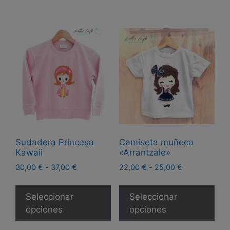
Sudadera Princesa
Camiseta muñeca
Kawaii
«Arrantzale»
Rango
Rango
30,00
€
-
37,00
€
22,00
€
-
25,00
€
de
de
Este
Est
precios:
precios:
producto
pro
Seleccionar
Seleccionar
desde
desde
tiene
tie
opciones
opciones
30,00 €
22,00 €
múltiples
múl
hasta
hasta