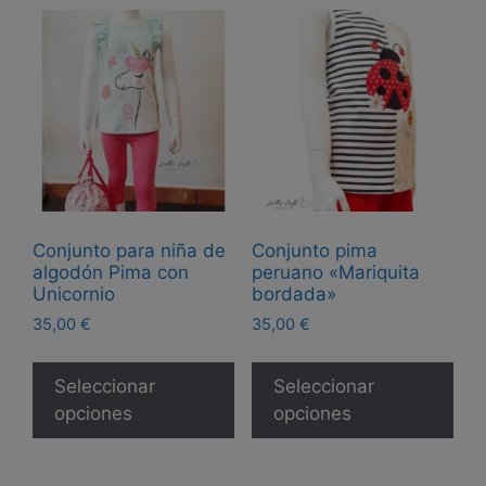
Las
Las
opciones
opc
se
se
pueden
pue
elegir
eleg
en
en
la
la
página
pág
de
de
Conjunto para niña de
Conjunto pima
producto
pro
algodón Pima con
peruano «Mariquita
Unicornio
bordada»
35,00
€
35,00
€
Este
Est
producto
pro
Seleccionar
Seleccionar
tiene
tie
opciones
opciones
múltiples
múl
variantes.
var