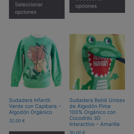
producto
Seleccionar
tie
opciones
tiene
opciones
múl
múltiples
var
variantes.
Las
Las
opc
opciones
se
se
pue
pueden
eleg
elegir
en
en
la
la
pág
página
de
de
pro
Sudadera Infantil
Sudadera Bebé Unisex
producto
Verde con Capibara –
de Algodón Pima
Algodón Orgánico
100% Orgánico con
Cocodrilo 3D
32,00
€
Interactivo – Amarilla
Este
30,00
€