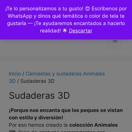
Saltar
¡Te lo personalizamos a tu gusto! 😍 Escríbenos por
al
WhatsApp y dinos qué temática o color de tela te
contenido
gustaría — ¡Te ayudaremos encantados a hacerlo
realidad! 🌟
Descartar
Menú
Inicio
/
Camisetas y sudaderas Animales
3D
/ Sudaderas 3D
Sudaderas 3D
¡Porque nos encanta que los peques se vistan
con estilo y diversión!
Por eso hemos creado la
colección Animales