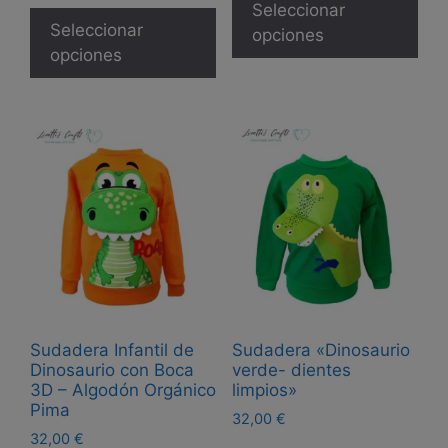
Este
pro
Seleccionar
precios:
producto
Seleccionar
tie
opciones
desde
tiene
opciones
30,00 €
múl
múltiples
hasta
var
32,00 €
variantes.
Las
Las
opc
opciones
se
se
pue
pueden
eleg
elegir
en
en
la
la
pág
página
de
de
pro
Sudadera Infantil de
Sudadera «Dinosaurio
producto
Dinosaurio con Boca
verde- dientes
3D – Algodón Orgánico
limpios»
Pima
32,00
€
32,00
€