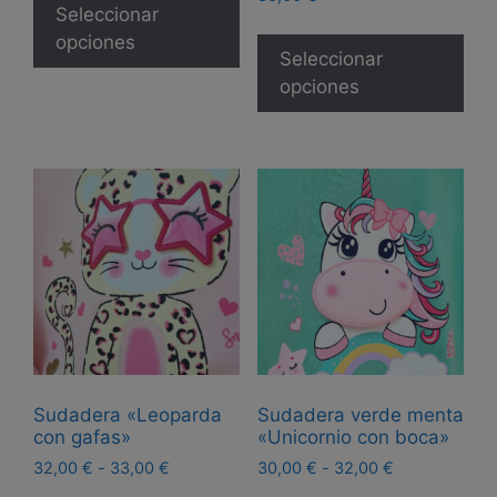
producto
Seleccionar
Est
tiene
opciones
pro
Seleccionar
múltiples
tie
opciones
variantes.
múl
Las
var
opciones
Las
se
opc
pueden
se
elegir
pue
en
eleg
la
en
página
la
de
pág
producto
de
Sudadera «Leoparda
Sudadera verde menta
pro
con gafas»
«Unicornio con boca»
Rango
Rango
32,00
€
-
33,00
€
30,00
€
-
32,00
€
de
de