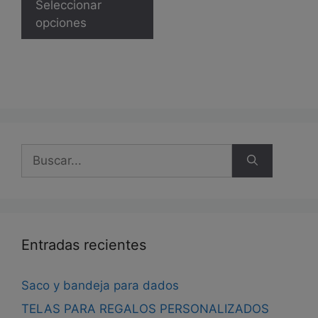
producto
Seleccionar
tiene
opciones
múltiples
variantes.
Las
opciones
se
pueden
elegir
Buscar:
en
la
página
de
producto
Entradas recientes
Saco y bandeja para dados
TELAS PARA REGALOS PERSONALIZADOS